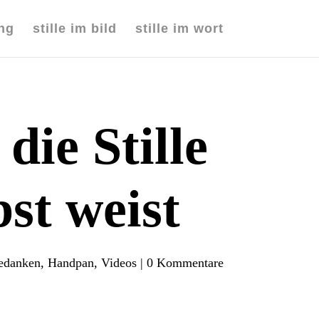
ang
stille im bild
stille im wort
die Stille
st weist
edanken
,
Handpan
,
Videos
|
0 Kommentare