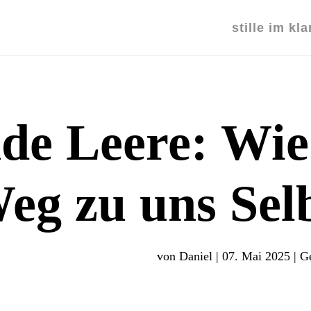
stille im kl
de Leere: Wie 
eg zu uns Selb
von
Daniel
|
07. Mai 2025
|
G