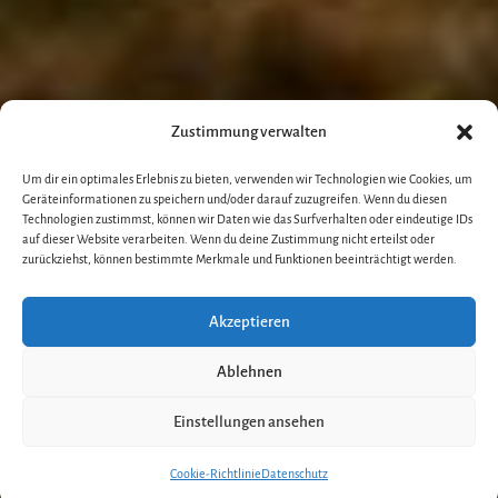
Zustimmung verwalten
Um dir ein optimales Erlebnis zu bieten, verwenden wir Technologien wie Cookies, um
Geräteinformationen zu speichern und/oder darauf zuzugreifen. Wenn du diesen
Technologien zustimmst, können wir Daten wie das Surfverhalten oder eindeutige IDs
auf dieser Website verarbeiten. Wenn du deine Zustimmung nicht erteilst oder
zurückziehst, können bestimmte Merkmale und Funktionen beeinträchtigt werden.
Akzeptieren
Ablehnen
Einstellungen ansehen
Cookie-Richtlinie
Datenschutz